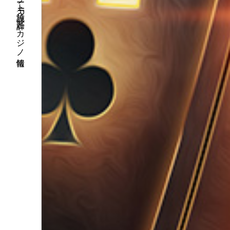
統合型リゾート施設（IR計画）とカジノ情報