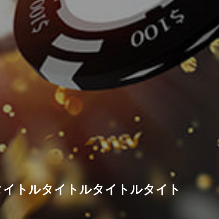
タイトルタイトルタイトルタイト