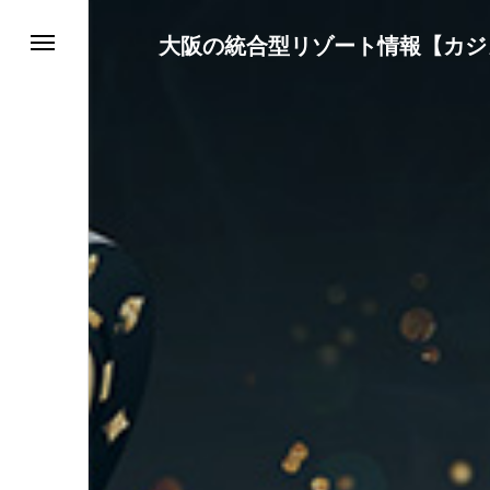
大阪の統合型リゾート情報【カジ